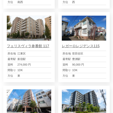
方位
南西
方位
西
フェリスヴィラ参番館 117
レガーロレジデンス115
所在地
江東区
所在地
世田谷区
最寄駅
新宿駅
最寄駅
豊洲駅
賃料
274,000 円
賃料
90,000 円
間取り
1DK
間取り
1DK
方位
東
方位
東