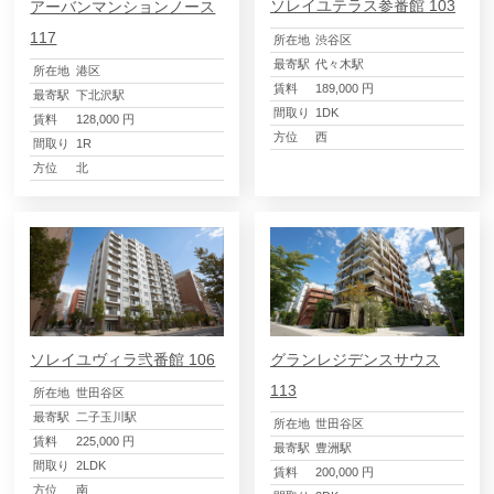
ソレイユテラス参番館 103
アーバンマンションノース
117
所在地
渋谷区
最寄駅
代々木駅
所在地
港区
賃料
189,000 円
最寄駅
下北沢駅
間取り
1DK
賃料
128,000 円
方位
西
間取り
1R
方位
北
ソレイユヴィラ弐番館 106
グランレジデンスサウス
113
所在地
世田谷区
最寄駅
二子玉川駅
所在地
世田谷区
賃料
225,000 円
最寄駅
豊洲駅
間取り
2LDK
賃料
200,000 円
方位
南