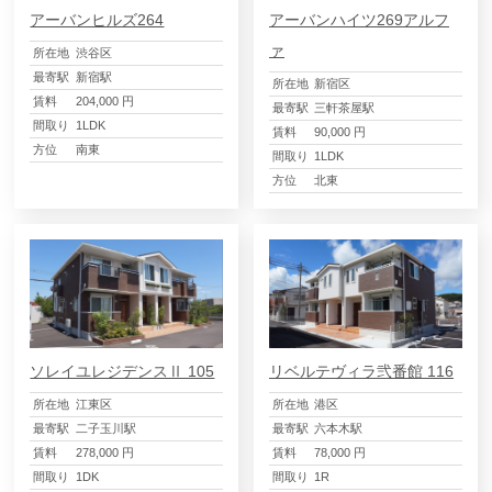
アーバンヒルズ264
アーバンハイツ269アルフ
ァ
所在地
渋谷区
最寄駅
新宿駅
所在地
新宿区
賃料
204,000 円
最寄駅
三軒茶屋駅
間取り
1LDK
賃料
90,000 円
方位
南東
間取り
1LDK
方位
北東
ソレイユレジデンスⅡ 105
リベルテヴィラ弐番館 116
所在地
江東区
所在地
港区
最寄駅
二子玉川駅
最寄駅
六本木駅
賃料
278,000 円
賃料
78,000 円
間取り
1DK
間取り
1R