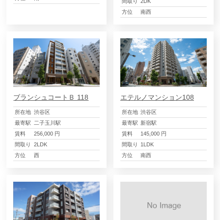
間取り
2DK
方位
南西
ブランシュコートＢ 118
エテルノマンション108
所在地
渋谷区
所在地
渋谷区
最寄駅
二子玉川駅
最寄駅
新宿駅
賃料
256,000 円
賃料
145,000 円
間取り
2LDK
間取り
1LDK
方位
西
方位
南西