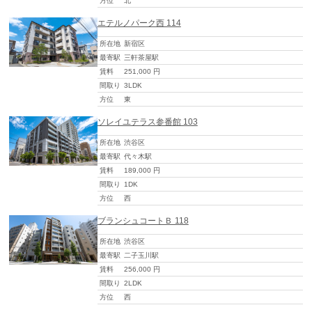
方位
北
エテルノパーク西 114
所在地
新宿区
最寄駅
三軒茶屋駅
賃料
251,000 円
間取り
3LDK
方位
東
ソレイユテラス参番館 103
所在地
渋谷区
最寄駅
代々木駅
賃料
189,000 円
間取り
1DK
方位
西
ブランシュコートＢ 118
所在地
渋谷区
最寄駅
二子玉川駅
賃料
256,000 円
間取り
2LDK
方位
西