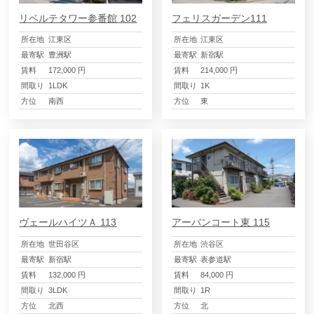
リベルテタワー参番館 102
フェリスガーデン111
所在地
江東区
所在地
江東区
最寄駅
豊洲駅
最寄駅
新宿駅
賃料
172,000 円
賃料
214,000 円
間取り
1LDK
間取り
1K
方位
南西
方位
東
ヴェールハイツＡ 113
アーバンコート東 115
所在地
世田谷区
所在地
渋谷区
最寄駅
新宿駅
最寄駅
表参道駅
賃料
132,000 円
賃料
84,000 円
間取り
3LDK
間取り
1R
方位
北西
方位
北