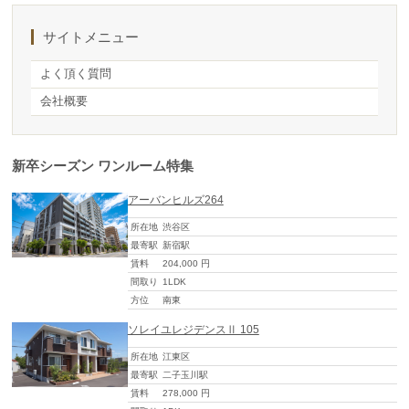
サイトメニュー
よく頂く質問
会社概要
新卒シーズン ワンルーム特集
アーバンヒルズ264
所在地
渋谷区
最寄駅
新宿駅
賃料
204,000 円
間取り
1LDK
方位
南東
ソレイユレジデンスⅡ 105
所在地
江東区
最寄駅
二子玉川駅
賃料
278,000 円