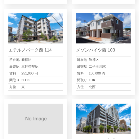
エテルノパーク西 114
メゾンハイツ西 103
所在地
新宿区
所在地
渋谷区
最寄駅
三軒茶屋駅
最寄駅
二子玉川駅
賃料
251,000 円
賃料
136,000 円
間取り
3LDK
間取り
1DK
方位
東
方位
北西