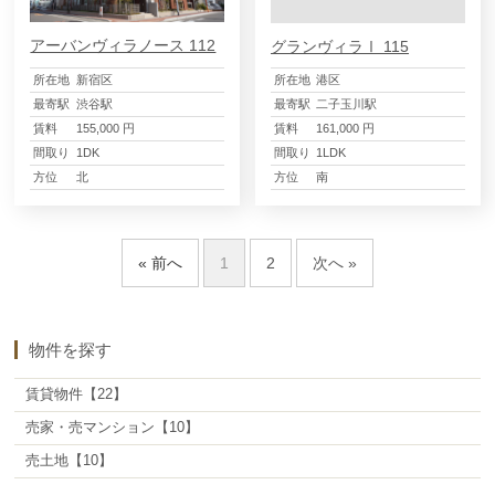
アーバンヴィラノース 112
グランヴィラⅠ 115
所在地
新宿区
所在地
港区
最寄駅
渋谷駅
最寄駅
二子玉川駅
賃料
155,000 円
賃料
161,000 円
間取り
1DK
間取り
1LDK
方位
北
方位
南
« 前へ
1
2
次へ »
物件を探す
賃貸物件
【22】
売家・売マンション
【10】
売土地
【10】