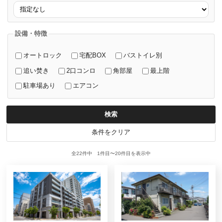
方位
設備・特徴
オートロック
宅配BOX
バストイレ別
追い焚き
2口コンロ
角部屋
最上階
駐車場あり
エアコン
検索
条件をクリア
全22件中 1件目〜20件目を表示中