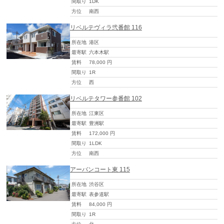
間取り
1DK
方位
南西
リベルテヴィラ弐番館 116
所在地
港区
最寄駅
六本木駅
賃料
78,000 円
間取り
1R
方位
西
リベルテタワー参番館 102
所在地
江東区
最寄駅
豊洲駅
賃料
172,000 円
間取り
1LDK
方位
南西
アーバンコート東 115
所在地
渋谷区
最寄駅
表参道駅
賃料
84,000 円
間取り
1R